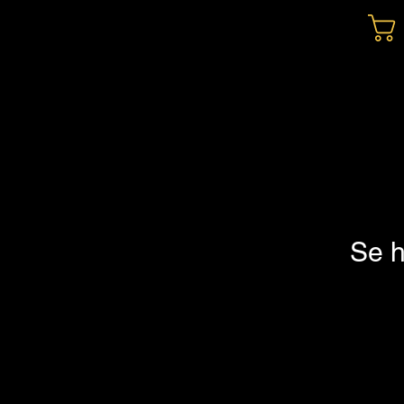
Audio Centro Montevideo
PRO AUDICE
SKP PRO AUDIO
Maldonado 1040 Tel 29039532
Se h