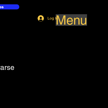
os
Menu
Log In
rarse