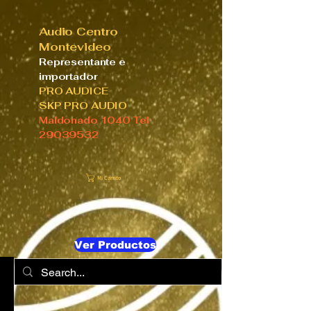
Audio Centro
Montevideo
Representante e
importador
PRO AUDICE
SKP PRO AUDIO
Maldonado 1040 Tel
29039532
Mi Carrito
Ver Productos