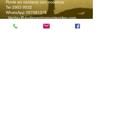
Ponte en contacto con nosotros:
Tel
2903 9532
WhatsApp
097081378
Ventas@audiocentromontevideo.com
Audiocentromontevideo.com
Maldonado 1040 esquina Rio
Negro, Montevideo, Uruguay
Suscríbete a
Nuestro Boletín
Ingresa tu Email
Enviar