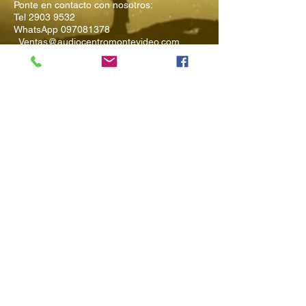
Ponte en contacto con nosotros:
Tel
2903 9532
WhatsApp
097081378
Ventas@audiocentromontevideo.com
Audiocentromontevideo.com
Maldonado 1040 esquina Rio
Negro, Montevideo, Uruguay
Suscríbete a
Nuestro Boletín
Ingresa tu Email
Enviar