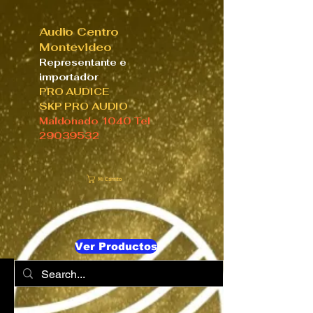
Audio Centro
Montevideo
Representante e
importador
PRO AUDICE
SKP PRO AUDIO
Maldonado 1040 Tel
29039532
Mi Carrito
Ver Productos