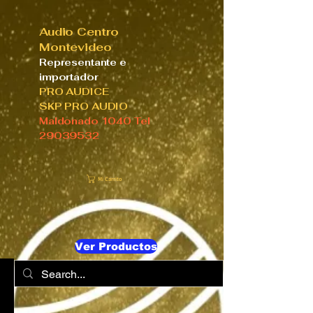
Audio Centro
Montevideo
Representante e
importador
PRO AUDICE
SKP PRO AUDIO
Maldonado 1040 Tel
29039532
Mi Carrito
Ver Productos