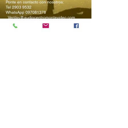
Ponte en contacto con nosotros:
Tel
2903 9532
WhatsApp
097081378
Ventas@audiocentromontevideo.com
Audiocentromontevideo.com
Maldonado 1040 esquina Rio
Negro, Montevideo, Uruguay
Suscríbete a
Nuestro Boletín
Ingresa tu Email
Enviar