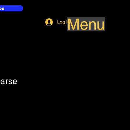
os
Menu
Log In
rarse