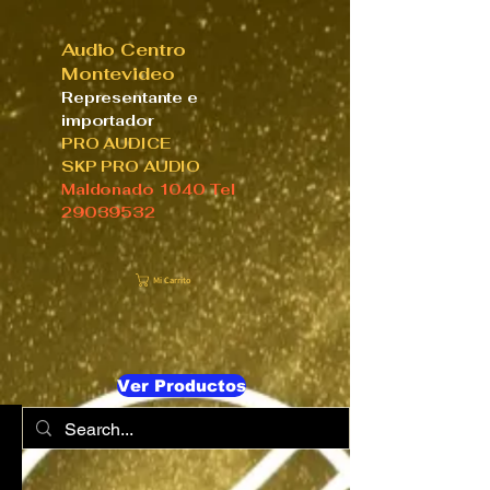
Audio Centro
Montevideo
Representante e
importador
PRO AUDICE
SKP PRO AUDIO
Maldonado 1040 Tel
29039532
Mi Carrito
Ver Productos