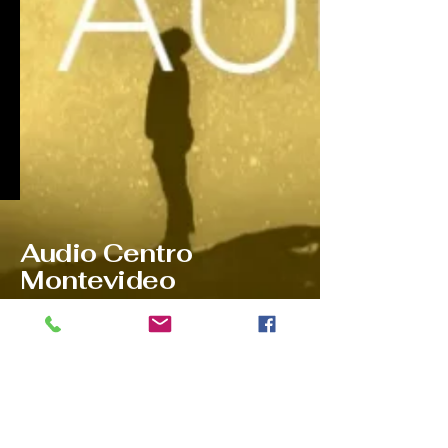
Audio Centro
Montevideo
Ponte en contacto con nosotros:
Tel
2903 9532
WhatsApp
097081378
Ventas@audiocentromontevideo.com
Audiocentromontevideo.com