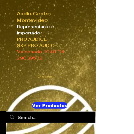
Audio Centro
Montevideo
Representante e
importador
PRO AUDICE
SKP PRO AUDIO
Maldonado 1040 Tel
29039532
Mi Carrito
Ver Productos