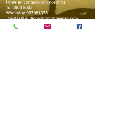
Ponte en contacto con nosotros:
Tel
2903 9532
WhatsApp
097081378
Ventas@audiocentromontevideo.com
Audiocentromontevideo.com
Maldonado 1040 esquina Rio
Negro, Montevideo, Uruguay
Suscríbete a
Nuestro Boletín
Ingresa tu Email
Enviar