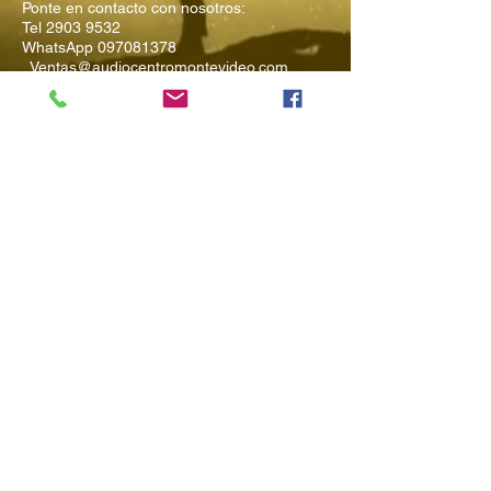
Ponte en contacto con nosotros:
Tel
2903 9532
WhatsApp
097081378
Ventas@audiocentromontevideo.com
Audiocentromontevideo.com
Maldonado 1040 esquina Rio
Negro, Montevideo, Uruguay
Suscríbete a
Nuestro Boletín
Ingresa tu Email
Enviar