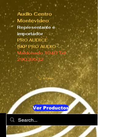
Audio Centro
Montevideo
Representante e
importador
PRO AUDICE
SKP PRO AUDIO
Maldonado 1040 Tel
29039532
Mi Carrito
Ver Productos