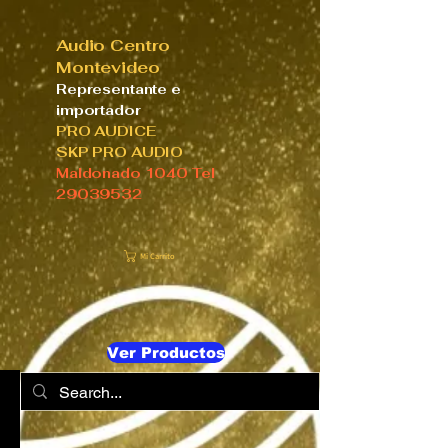
Audio Centro
Montevideo
Representante e
importador
PRO AUDICE
SKP PRO AUDIO
Maldonado 1040 Tel
29039532
Mi Carrito
Ver Productos