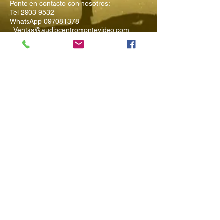
Ponte en contacto con nosotros:
Tel
2903 9532
WhatsApp
097081378
Ventas@audiocentromontevideo.com
Audiocentromontevideo.com
Maldonado 1040 esquina Rio
Negro, Montevideo, Uruguay
Suscríbete a
Nuestro Boletín
Ingresa tu Email
Enviar