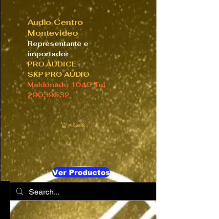
Audio Centro
Montevideo
Representante e
importador
PRO AUDICE
SKP PRO AUDIO
Maldonado 1040 Tel
29039532
Mi Carrito
Ver Productos