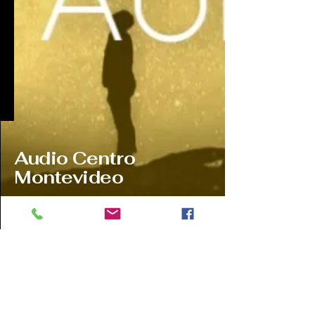
Audio Centro
Montevideo
Ponte en contacto con nosotros:
Tel
2903 9532
WhatsApp
097081378
Ventas@audiocentromontevideo.com
Audiocentromontevideo.com
Maldonado 1040 esquina Rio
Negro, Montevideo, Uruguay