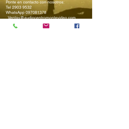
Ponte en contacto con nosotros:
Tel
2903 9532
WhatsApp
097081378
Ventas@audiocentromontevideo.com
Audiocentromontevideo.com
Maldonado 1040 esquina Rio
Negro, Montevideo, Uruguay
Suscríbete a
Nuestro Boletín
Ingresa tu Email
Enviar