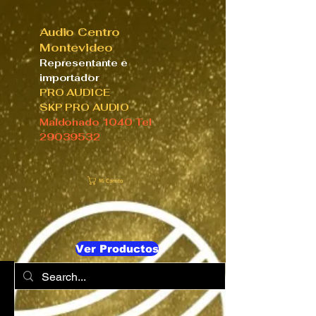
Audio Centro
Montevideo
Representante e
importador
PRO AUDICE
SKP PRO AUDIO
Maldonado 1040 Tel
29039532
Mi Carrito
Ver Productos