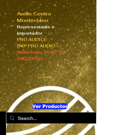
Audio Centro
Montevideo
Representante e
importador
PRO AUDICE
SKP PRO AUDIO
Maldonado 1040 Tel
29039532
Mi Carrito
Ver Productos