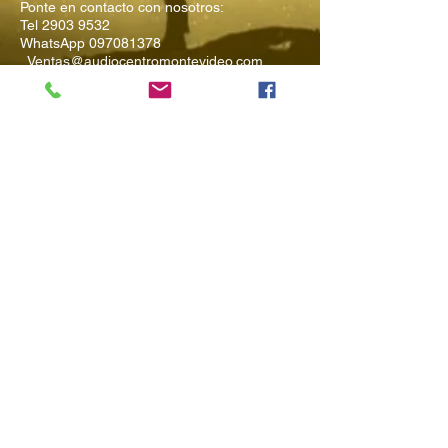
Ponte en contacto con nosotros:
Tel
2903 9532
WhatsApp
097081378
Ventas@audiocentromontevideo.com
Audiocentromontevideo.com
Maldonado 1040 esquina Rio
Negro, Montevideo, Uruguay
Suscríbete a
Nuestro Boletín
Ingresa tu Email
Enviar