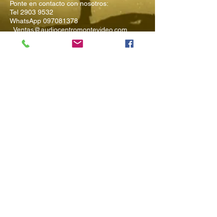
Ponte en contacto con nosotros:
Tel
2903 9532
WhatsApp
097081378
Ventas@audiocentromontevideo.com
Audiocentromontevideo.com
Maldonado 1040 esquina Rio
Negro, Montevideo, Uruguay
Suscríbete a
Nuestro Boletín
Ingresa tu Email
Enviar