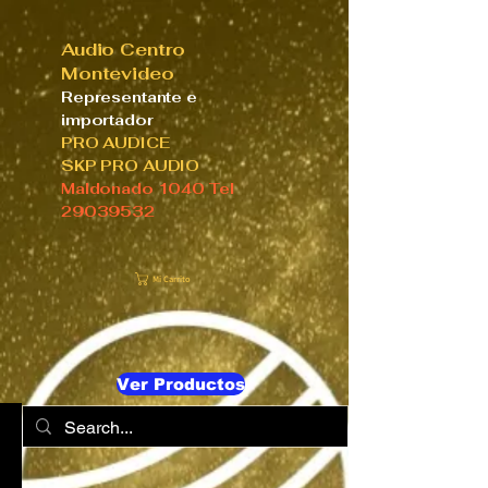
Audio Centro
Montevideo
Representante e
importador
PRO AUDICE
SKP PRO AUDIO
Maldonado 1040 Tel
29039532
Mi Carrito
Ver Productos