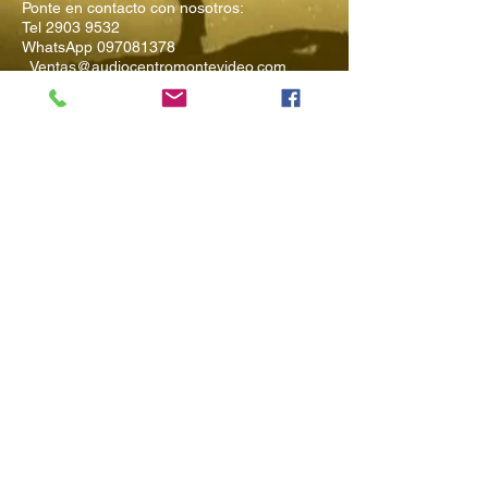
Ponte en contacto con nosotros:
Tel
2903 9532
WhatsApp
097081378
Ventas@audiocentromontevideo.com
Audiocentromontevideo.com
Maldonado 1040 esquina Rio
Negro, Montevideo, Uruguay
Suscríbete a
Nuestro Boletín
Ingresa tu Email
Enviar