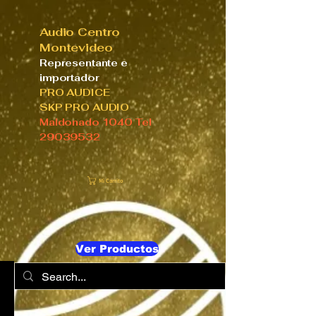
Audio Centro
Montevideo
Representante e
importador
PRO AUDICE
SKP PRO AUDIO
Maldonado 1040 Tel
29039532
Mi Carrito
Ver Productos