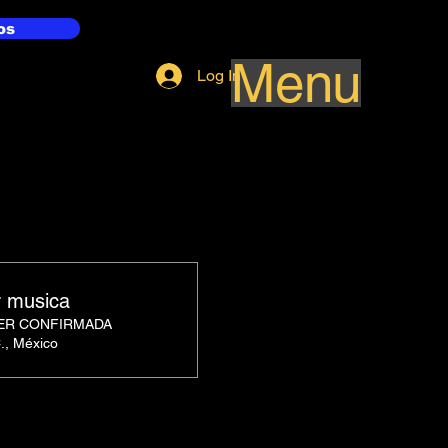
os
Menu
Log In
r musica
SER CONFIRMADA
C., México