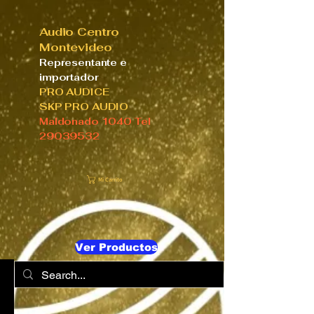
Audio Centro
Montevideo
Representante e
importador
PRO AUDICE
SKP PRO AUDIO
Maldonado 1040 Tel
29039532
Mi Carrito
Ver Productos