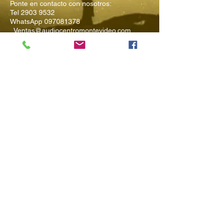
Ponte en contacto con nosotros:
Tel
2903 9532
WhatsApp
097081378
Ventas@audiocentromontevideo.com
Audiocentromontevideo.com
Maldonado 1040 esquina Rio
Negro, Montevideo, Uruguay
Suscríbete a
Nuestro Boletín
Ingresa tu Email
Enviar