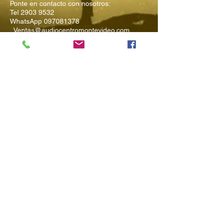
Ponte en contacto con nosotros:
Tel
2903 9532
WhatsApp
097081378
Ventas@audiocentromontevideo.com
Audiocentromontevideo.com
Maldonado 1040 esquina Rio
Negro, Montevideo, Uruguay
Suscríbete a
Nuestro Boletín
Ingresa tu Email
Enviar