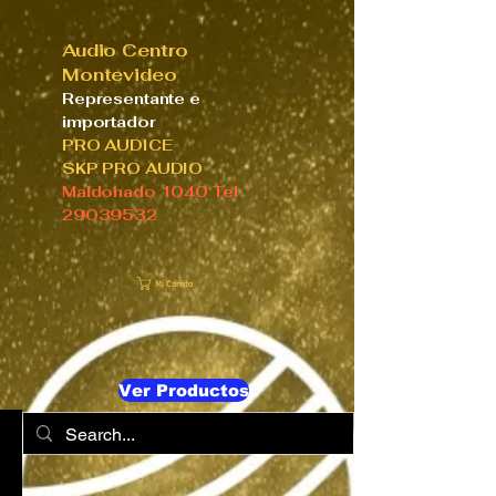
Audio Centro
Montevideo
Representante e
importador
PRO AUDICE
SKP PRO AUDIO
Maldonado 1040 Tel
29039532
Mi Carrito
Ver Productos