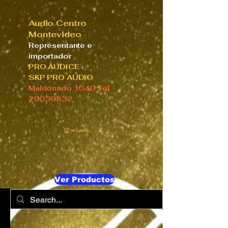
Audio Centro
Montevideo
Representante e
importador
PRO AUDICE
SKP PRO AUDIO
Maldonado 1040 Tel
29039532
Mi Carrito
Ver Productos