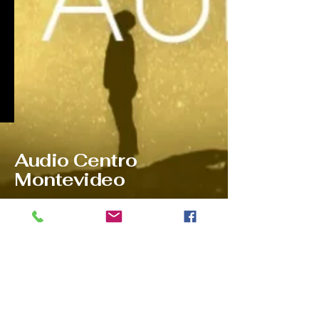
Audio Centro
Montevideo
Ponte en contacto con nosotros:
Tel
2903 9532
WhatsApp
097081378
Ventas@audiocentromontevideo.com
Audiocentromontevideo.com
Maldonado 1040 esquina Rio
Negro, Montevideo, Uruguay