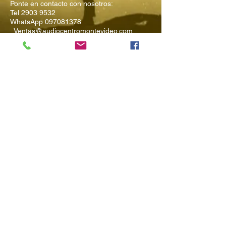
Ponte en contacto con nosotros:
Tel
2903 9532
WhatsApp
097081378
Ventas@audiocentromontevideo.com
Audiocentromontevideo.com
Maldonado 1040 esquina Rio
Negro, Montevideo, Uruguay
Suscríbete a
Nuestro Boletín
Ingresa tu Email
Enviar