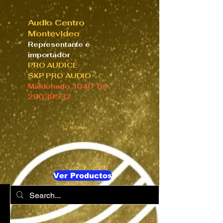
Audio Centro
Montevideo
Representante e
importador
PRO AUDICE
SKP PRO AUDIO
Maldonado 1040 Tel
29039532
Mi Carrito
Ver Productos