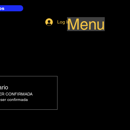
os
Menu
Log In
ario
SER CONFIRMADA
 ser confirmada