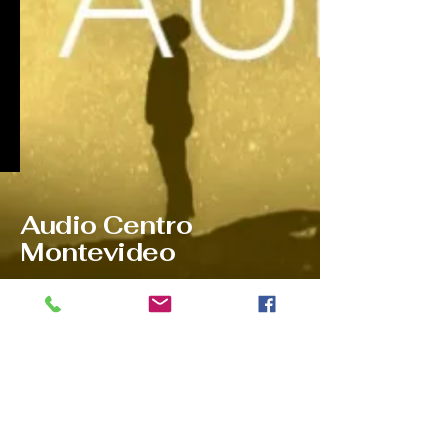
Audio Centro
Montevideo
Ponte en contacto con nosotros:
Tel
2903 9532
WhatsApp
097081378
Ventas@audiocentromontevideo.com
Audiocentromontevideo.com
Maldonado 1040 esquina Rio
Negro, Montevideo, Uruguay