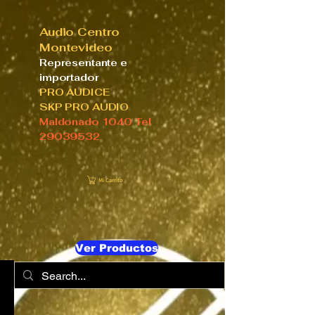
Audio Centro
Montevideo
Representante e
importador
PRO AUDICE
SKP PRO AUDIO
Maldonado 1040 Tel
29039532
Mi Carrito
Ver Productos