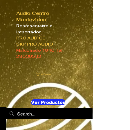
Audio Centro
Montevideo
Representante e
importador
PRO AUDICE
SKP PRO AUDIO
Maldonado 1040 Tel
29039532
Mi Carrito
Ver Productos