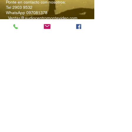
Ponte en contacto con nosotros:
Tel
2903 9532
WhatsApp
097081378
Ventas@audiocentromontevideo.com
Audiocentromontevideo.com
Maldonado 1040 esquina Rio
Negro, Montevideo, Uruguay
Suscríbete a
Nuestro Boletín
Ingresa tu Email
Enviar