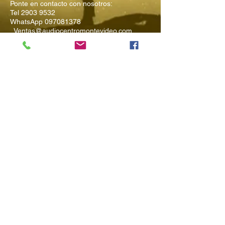
Ponte en contacto con nosotros:
Tel
2903 9532
WhatsApp
097081378
Ventas@audiocentromontevideo.com
Audiocentromontevideo.com
Maldonado 1040 esquina Rio
Negro, Montevideo, Uruguay
Suscríbete a
Nuestro Boletín
Ingresa tu Email
Enviar