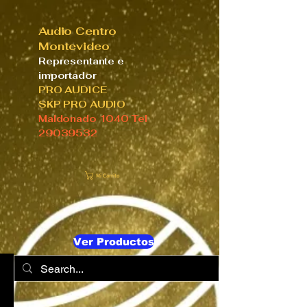
Audio Centro
Montevideo
Representante e
importador
PRO AUDICE
SKP PRO AUDIO
Maldonado 1040 Tel
29039532
Mi Carrito
Ver Productos