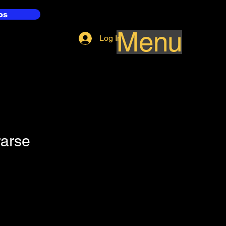
os
Menu
Log In
rarse