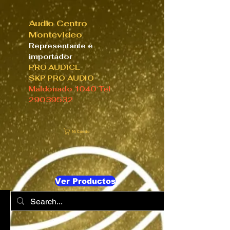
Audio Centro
Montevideo
Representante e
importador
PRO AUDICE
SKP PRO AUDIO
Maldonado 1040 Tel
29039532
Mi Carrito
Ver Productos