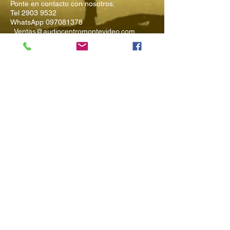
Ponte en contacto con nosotros:
Tel
2903 9532
WhatsApp
097081378
Ventas@audiocentromontevideo.com
Audiocentromontevideo.com
Maldonado 1040 esquina Rio
Negro, Montevideo, Uruguay
Suscríbete a
Nuestro Boletín
Ingresa tu Email
Enviar