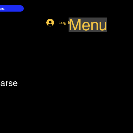
os
Menu
Log In
rarse