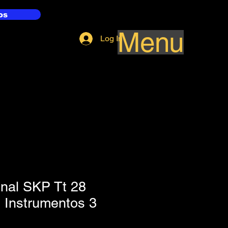
os
Menu
Log In
inal SKP Tt 28
l Instrumentos 3