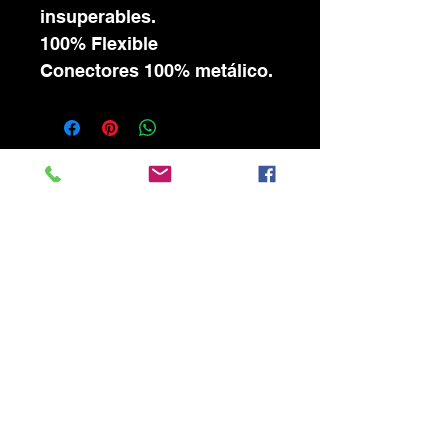
insuperables.
100% Flexible
Conectores 100% metálico.
Audio Centro
Montevideo
Ponte en contacto con nosotros:
Tel
2903 9532
WhatsApp
097081378
Ventas@audiocentromontevideo.com
Audiocentromontevideo.com
Maldonado 1040 esquina Rio
Negro, Montevideo, Uruguay