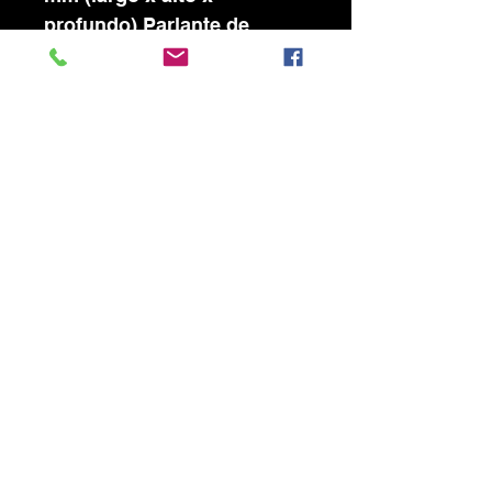
profundo) Parlante de
graves: 8” Respuesta en
frecuencia: 70Hz-20KHz
Sensibilidad: 89dB (SPL
1W/1m) Potencia nominal:
80W - 40 W - 20W (100V)
Potencia RMS:80W
Potencia de Programar:
160W Potencia Pico: 320W
Material de cono de Woofer:
Mica Diámetro de imán de
Woofer: 100 x 60 x 20 mm
Peso de imán de Woofer:
20oz Bobina de Woofer:
1.65" Tamaño de
Tweeter:1/2 Material de