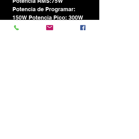
Potencia RMS:75W
Potencia de Programar:
150W Potencia Pico: 300W
Material de cono de Woofer:
Mica Diámetro de imán de
Woofer: 100 x 60 x 20 mm
Peso de imán de Woofer:
20oz Bobina de Woofer:
1.65" Tamaño de
Tweeter:1/2 Material de
Tweeter: Mylar Diámetro de
imán de Tweeter: 45 x 22 x 7
mm Peso de imán de
Tweeter: 2oz Material de
gabinete: ABS (plástico
Soporte para montaje:
Incluído