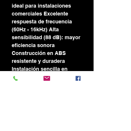
ideal para instalaciones
comerciales Excelente
respuesta de frecuencia
(60Hz - 16kHz) Alta
sensibilidad (88 dB): mayor
eficiencia sonora
Construcción en ABS
resistente y duradera
Instalación sencilla en
pared IDEAL PARA: Locales
comerciales Oficinas y
empresas Restaurantes y
cafeterías Salones y
espacios medianos
Hogares que buscan
sonido distribuido No