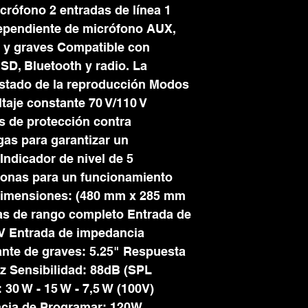
crófono 2 entradas de línea 1
dependiente de micrófono AUX,
 y graves Compatible con
SD, Bluetooth y radio. La
estado de la reproducción Modos
ltaje constante 70 V/110 V
s de protección contra
gas para garantizar un
Indicador de nivel de 5
zonas para un funcionamiento
Dimensiones: (480 mm x 285 mm
ías de rango completo Entrada de
 V Entrada de impedancia
ante de graves: 5.25" Respuesta
z Sensibilidad: 88dB (SPL
30 W - 15 W - 7,5 W (100V)
cia de Programar: 120W