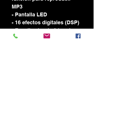
MP3
- Pantalla LED
- 16 efectos digitales (DSP)
- Ecualizador de 2 bandas
por canal
- Alimentación fantasma de
48 V
- Salida REC
- Entrada de línea/estéreo ¼
TRS balanceada/no
balanceada
- Relación señal/ruido
110dB
- Distorsión (THD + N) 0,05
% medida con una curva de
ponderación A