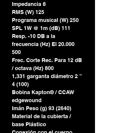
Impedancia 8
RMS (W) 125
Programa musical (W) 250
SPL 1W @ 1m (dB) 111
Resp. -10 DB a la
frecuencia (Hz) El 20.000
500
Frec. Corte Rec. Para 12 dB
/ octava (Hz) 800
1,331 garganta diámetro 2 ”
4 (100)
Bobina Kapton® / CCAW
edgewound
Imán Peso (g) 93 (2640)
Material de la cubierta /
base Plástico
Conexión con el cuerno