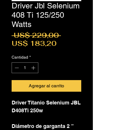
Driver Jbl Selenium
408 Ti 125/250
Watts
Precio
 US$ 229,00 
Precio
US$ 183,20
de
Cantidad
*
oferta
Agregar al carrito
Driver Titanio Selenium JBL
D408Ti 250w
Diámetro de garganta 2 ”