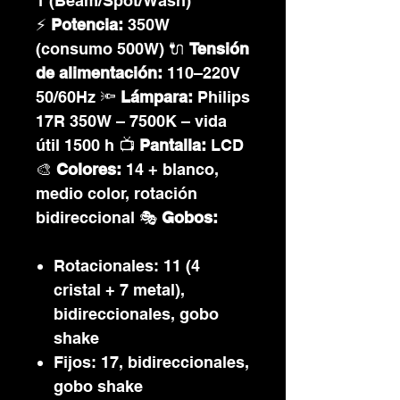
1 (Beam/Spot/Wash)
⚡
Potencia:
350W
(consumo 500W) 🔌
Tensión
de alimentación:
110–220V
50/60Hz 🔦
Lámpara:
Philips
17R 350W – 7500K – vida
útil 1500 h 📺
Pantalla:
LCD
🎨
Colores:
14 + blanco,
medio color, rotación
bidireccional 🎭
Gobos:
Rotacionales: 11 (4
cristal + 7 metal),
bidireccionales, gobo
shake
Fijos: 17, bidireccionales,
gobo shake