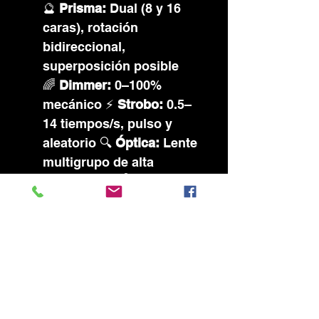
🔮
Prisma:
Dual (8 y 16
caras), rotación
bidireccional,
superposición posible
🌈
Dimmer:
0–100%
mecánico ⚡
Strobo:
0.5–
14 tiempos/s, pulso y
aleatorio 🔍
Óptica:
Lente
multigrupo de alta
precisión 🎯
Ángulos de
haz:
Beam: 0–3°
Spot: 3–20°
Wash: 20–60°
🔄
Movimiento:
Pan 540° /
Tilt 245° (8/16 bit) ⏱️
Velo
cidad escaneo:
Pan 2.6s /