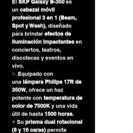
El
SKP Galaxy B-350
es
un
cabezal móvil
profesional 3 en 1 (Beam,
Spot y Wash)
, diseñado
para brindar
efectos de
iluminación impactantes
en
conciertos, teatros,
discotecas y eventos en
vivo.
✨ Equipado con
una
lámpara Philips 17R de
350W
, ofrece un haz
potente con
temperatura de
color de 7500K
y una vida
útil de hasta
1500 horas
.
⚡ Su
prisma dual rotacional
(8 y 16 caras)
permite