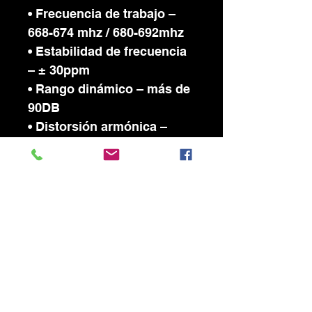
• Frecuencia de trabajo –
668-674 mhz / 680-692mhz
• Estabilidad de frecuencia
– ± 30ppm
• Rango dinámico – más de
90DB
• Distorsión armónica –
Menos de 0.1%
• Respuesta de frecuencia –
30hz – 20khz ± 2DB
• Nivel de salida – ± 400mv
(Mezclada ±200mV)