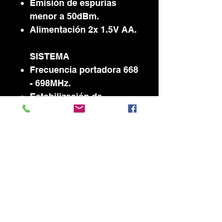
Emisión de espurias
menor a 50dBm.
Alimentación 2x 1.5V AA.
SISTEMA
Frecuencia portadora 668
- 698MHz.
Estabilización de
frecuencia Calibración
Automática.
Rango dinámico mayor
a90dB.
Distorsión armónica total
menor a 0.4%.
Nivel de salida de audio
400mV.
Respuesta en frecuencia