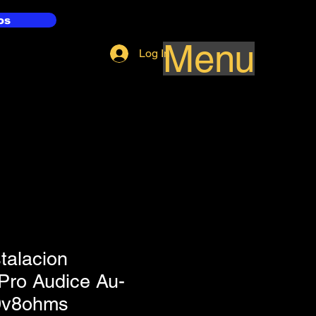
os
Menu
Log In
talacion
Pro Audice Au-
0v8ohms