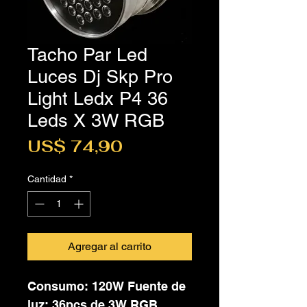
Tacho Par Led
Luces Dj Skp Pro
Light Ledx P4 36
Leds X 3W RGB
Precio
US$ 74,90
Cantidad
*
Agregar al carrito
Consumo: 120W Fuente de
luz: 36pcs de 3W RGB