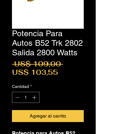
Potencia Para
Autos B52 Trk 2802
Salida 2800 Watts
Precio
 US$ 109,00 
Precio
US$ 103,55
de
Cantidad
*
oferta
Agregar al carrito
Potencia para Autos B52