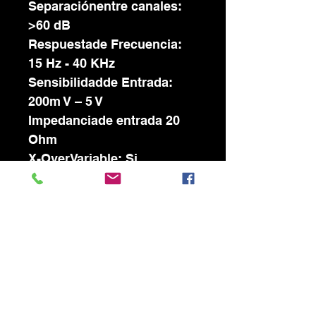
Separaciónentre canales:
>60 dB
Respuestade Frecuencia:
15 Hz - 40 KHz
Sensibilidadde Entrada:
200m V – 5 V
Impedanciade entrada 20
Ohm
X-OverVariable: Si
Frecuenciapasa Altos: 60
Hz – 250 Hz
Frecuenciapasa Bajos: 50
Hz - 250 Hz