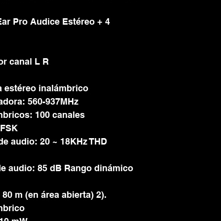
Ear Pro Audice Estéreo + 4
r canal L R
a estéreo inalámbrico
tadora: 560-937MHz
bricos: 100 canales
GFSK
de audio: 20 ~ 18KHz THD
de audio: 85 dB Rango dinámico
 80 m (en área abierta) 2).
mbrico