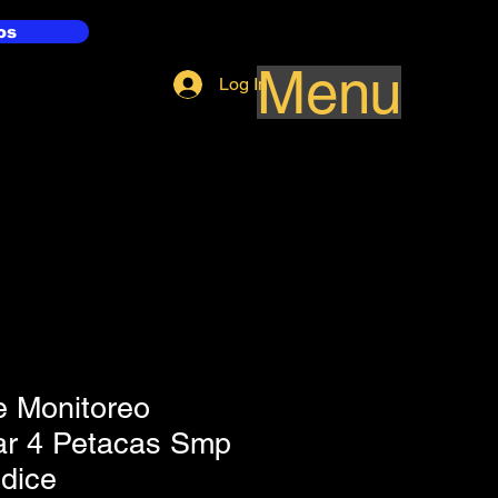
os
Menu
Log In
e Monitoreo
ar 4 Petacas Smp
dice