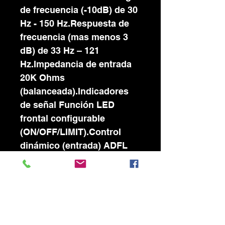
de frecuencia (-10dB) de 30
Hz - 150 Hz.Respuesta de
frecuencia (mas menos 3
dB) de 33 Hz – 121
Hz.Impedancia de entrada
20K Ohms
(balanceada).Indicadores
de señal Función LED
frontal configurable
(ON/OFF/LIMIT).Control
dinámico (entrada) ADFL
Limitador libre de
distorsión adaptable.DSP
incorporado
seleccionable.Amplificador
clase D.Entrada de