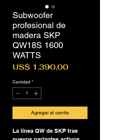
Subwoofer
profesional de
madera SKP
QW18S 1600
WATTS
Precio
US$ 1.390,00
Cantidad
*
Agregar al carrito
La línea QW de SKP trae
nuevos parlantes activos