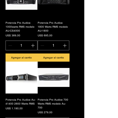
Potencia Pro Audice
Potencia Pro Audice
1000watts RMS modelo
1800 Watts RMS modelo
AU-CS4000
AU-1800
Precio
Precio
US$ 369,00
US$ 695,00
Agregar al carrito
Agregar al carrito
Potencia Pro Audice Au-
Potencia Pro Audice 700
41400 2600 Watts RMS
Watts RMS modelo Au-
700
Precio
US$ 1.190,00
Precio
US$ 279,00