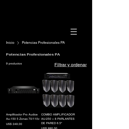
Inicio
Potencias Profesionales PA
Potencias Profesionales PA
9 productos
Filtrar y ordenar
Amplificador Pro Audice
COMBO AMPLIFICADOR
Au-150 5 Zonas 70/110v
AU-250 + 8 PARLANTES
DE PARED 6.5"
Precio
US$ 249,00
Precio
US$ 990,00