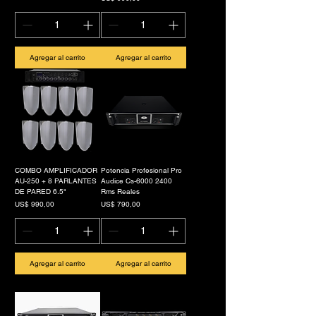
Agregar al carrito
Agregar al carrito
COMBO AMPLIFICADOR
Potencia Profesional Pro
AU-250 + 8 PARLANTES
Audice Cs-6000 2400
DE PARED 6.5"
Rms Reales
Precio
Precio
US$ 990,00
US$ 790,00
Agregar al carrito
Agregar al carrito